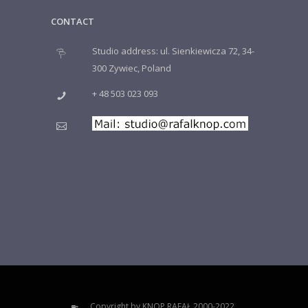
CONTACT
Studio address: ul. Sienkiewicza 72, 34-
300 Zywiec, Poland
+ 48 503 023 093
Copyright by KNOP RAFAŁ 2000-2022.