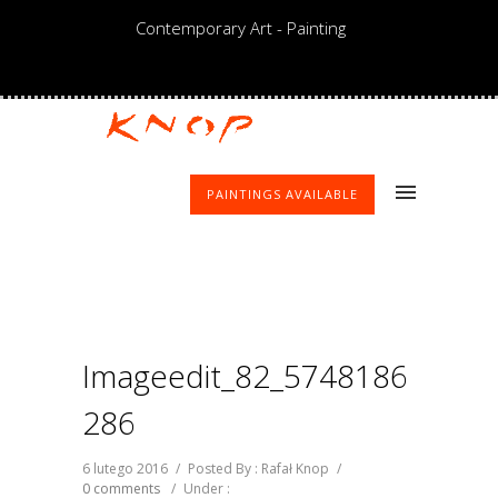
Contemporary Art - Painting
PAINTINGS AVAILABLE
Imageedit_82_5748186
286
6 lutego 2016
/
Posted By : Rafał Knop
/
0 comments
/
Under :